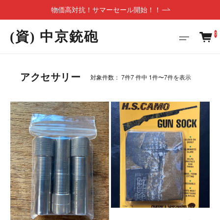
物価高対抗！サマーセール開始！！
(資) 中京銃砲
0
アクセサリー
対象件数： 7件
7 件中 1件〜7件を表示