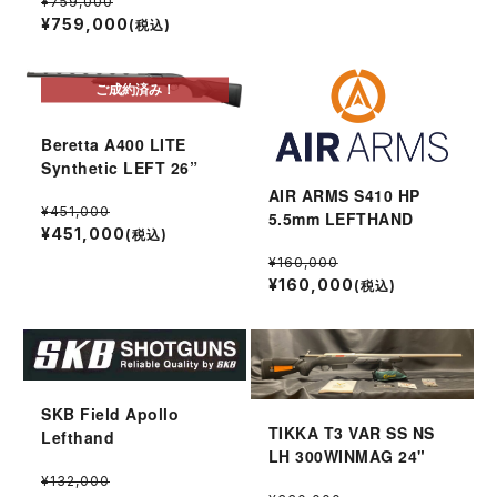
¥759,000
¥759,000
(税込)
ご成約済み！
Beretta A400 LITE
Synthetic LEFT 26”
AIR ARMS S410 HP
¥451,000
5.5mm LEFTHAND
¥451,000
(税込)
¥160,000
¥160,000
(税込)
SKB Field Apollo
TIKKA T3 VAR SS NS
Lefthand
LH 300WINMAG 24"
¥132,000