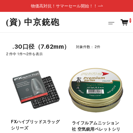
物価高対抗！サマーセール開始！！
(資) 中京銃砲
0
.30口径（7.62mm）
対象件数： 2件
2 件中 1件〜2件を表示
FXハイブリッドスラッグ
ライフルアムニッション
シリーズ
社 空気銃用ペレットシリ