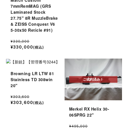
7mmRemMAG (GRS
Laminated Stock
27.75" 8R MuzzleBrake
& ZEISS Conquest V6
5-30x50 Reticle #91)
¥330,000
¥330,000
(税込)
Browning LR LTW 81
Stainless TD 308win
ご成約済み！
20"
¥303,600
¥303,600
(税込)
Merkel RX Helix 30-
06SPRG 22"
¥495,000