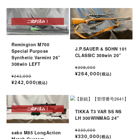
ご成約済み！
Remington M700
J.P.SAUER & SOHN 101
Special Purpose
CLASSIC 308win 20”
Synthetic Varmint 26”
308win LEFT
¥308,000
¥264,000
(税込)
¥242,000
¥242,000
(税込)
ご成約済み！
TIKKA T3 VAR SS NS
LH 300WINMAG 24"
¥330,000
sako M85 LongAction
¥330,000
(税込)
Match Custom