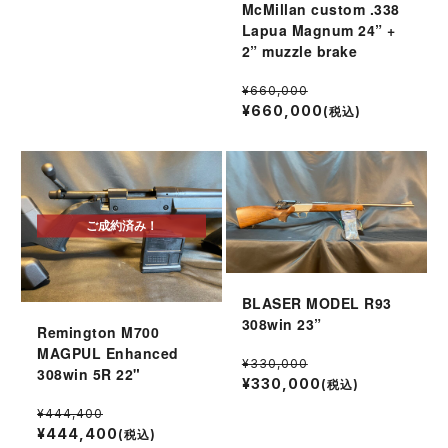
McMillan custom .338
Lapua Magnum 24” +
2” muzzle brake
¥660,000
¥660,000
(税込)
ご成約済み！
BLASER MODEL R93
308win 23”
Remington M700
MAGPUL Enhanced
¥330,000
308win 5R 22"
¥330,000
(税込)
¥444,400
¥444,400
(税込)