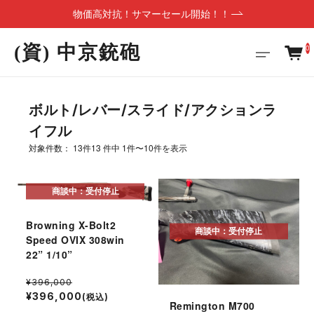
物価高対抗！サマーセール開始！！
(資) 中京銃砲
0
ボルト/レバー/スライド/アクションラ
イフル
対象件数： 13件
13 件中 1件〜10件を表示
商談中：受付停止
Browning X-Bolt2
商談中：受付停止
Speed OVIX 308win
22” 1/10”
¥396,000
¥396,000
(税込)
Remington M700