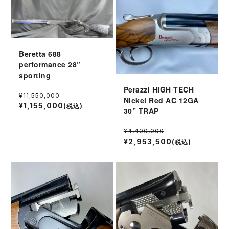
Beretta 688
performance 28”
sporting
Perazzi HIGH TECH
¥11,550,000
Nickel Red AC 12GA
¥1,155,000
(税込)
30” TRAP
¥4,400,000
¥2,953,500
(税込)