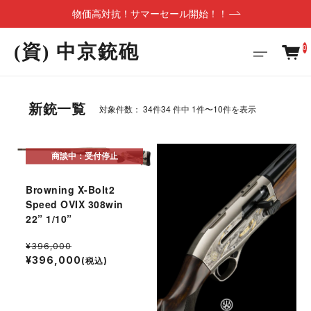
物価高対抗！サマーセール開始！！
(資) 中京銃砲
0
新銃一覧
対象件数： 34件
34 件中 1件〜10件を表示
商談中：受付停止
Browning X-Bolt2
Speed OVIX 308win
22” 1/10”
¥396,000
¥396,000
(税込)