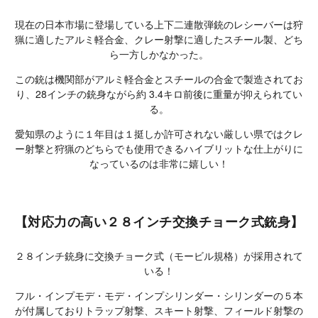
現在の日本市場に登場している上下二連散弾銃のレシーバーは狩
猟に適したアルミ軽合金、クレー射撃に適したスチール製、どち
ら一方しかなかった。
この銃は機関部がアルミ軽合金とスチールの合金で製造されてお
り、28インチの銃身ながら約 3.4キロ前後に重量が抑えられてい
る。
愛知県のように１年目は１挺しか許可されない厳しい県ではクレ
ー射撃と狩猟のどちらでも使用できるハイブリットな仕上がりに
なっているのは非常に嬉しい！
【対応力の高い２８インチ交換チョーク式銃身】
２８インチ銃身に交換チョーク式（モービル規格）が採用されて
いる！
フル・インプモデ・モデ・インプシリンダー・シリンダーの５本
が付属しておりトラップ射撃、スキート射撃、フィールド射撃の