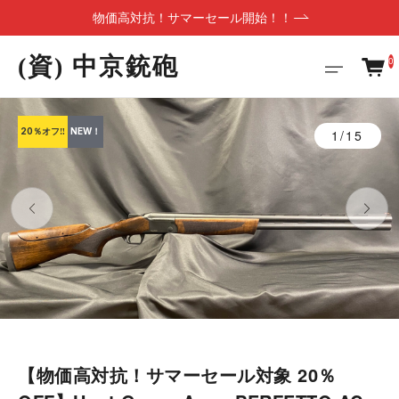
物価高対抗！サマーセール開始！！
(資) 中京銃砲
0
20％オフ‼
NEW！
1/15
【物価高対抗！サマーセール対象 20％