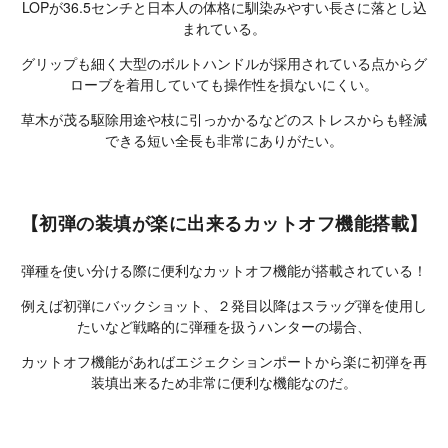
LOPが36.5センチと日本人の体格に馴染みやすい長さに落とし込
まれている。
グリップも細く大型のボルトハンドルが採用されている点からグ
ローブを着用していても操作性を損ないにくい。
草木が茂る駆除用途や枝に引っかかるなどのストレスからも軽減
できる短い全長も非常にありがたい。
【初弾の装填が楽に出来るカットオフ機能搭載】
弾種を使い分ける際に便利なカットオフ機能が搭載されている！
例えば初弾にバックショット、２発目以降はスラッグ弾を使用し
たいなど戦略的に弾種を扱うハンターの場合、
カットオフ機能があればエジェクションポートから楽に初弾を再
装填出来るため非常に便利な機能なのだ。