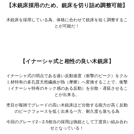
【木銃床採用のため、銃床を切り詰め調整可能】
木銃床を採用している為、体格に合わせて銃床を短く調整するこ
とが可能だ！
【イナーシャ式と相性の良い木銃床】
イナーシャ式の弱点である速い反動速度（衝撃のピーク）をクル
ミ材特有の多孔質天然繊維が熱（摩擦）へ変換することで、衝撃
（イナーシャ特有のキック感のある反動）を分散・遅延させるこ
とが出来る。
杢目が複雑でグレードの高い木銃床ほど分散する能力が高く反動
のピークフォースを低く出来る一方、耐久度も落ちる為
今回のグレード2～2.5相当の採用は猟銃として丁度良い組み合わ
せとなっている！