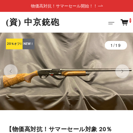
物価高対抗！サマーセール開始！！
(資) 中京銃砲
0
20％オフ‼
NEW！
1/19
【物価高対抗！サマーセール対象 20％