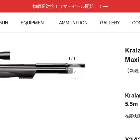
物価高対抗！サマーセール開始！！
GUN
EQUIPMENT
AMMUNITION
GALLERY
CO
Kral
Max
1/1
【新銃
Krala
5.5
在庫状態
¥242,0