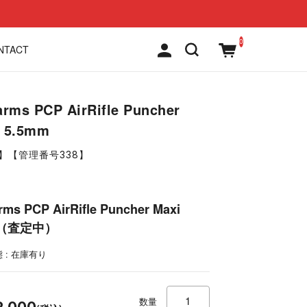
0
NTACT
arms PCP AirRifle Puncher
i 5.5mm
】【管理番号338】
rms PCP AirRifle Puncher Maxi
m（査定中）
 : 在庫有り
00
数量