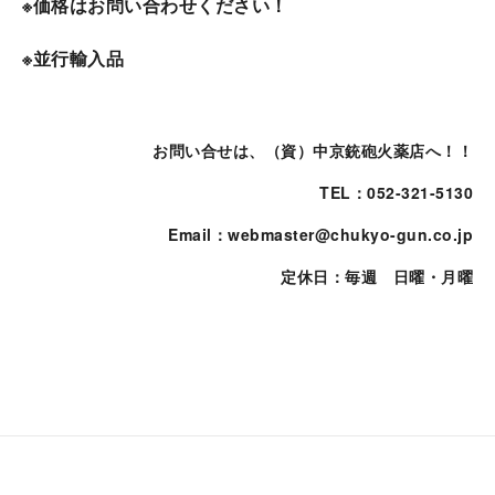
※価格はお問い合わせください！
※並行輸入品
お問い合せは、（資）中京銃砲火薬店へ！！
TEL：052-321-5130
Email：webmaster@chukyo-gun.co.jp
定休日：毎週 日曜・月曜
検索用 ベレッタ リブ Beretta 猟銃 自動散弾銃 A400
左利き レフト